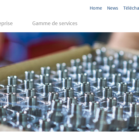
Home
News
Téléch
eprise
Gamme de services