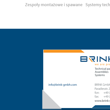
Zespoły montażowe i spawane
Systemy tech