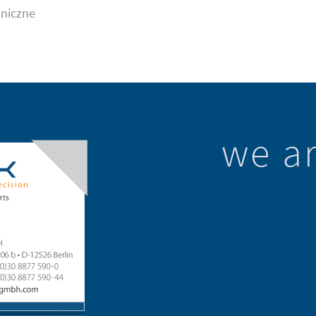
niczne
we ar