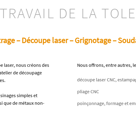
TRAVAIL DE LA TOL
trage – Découpe laser – Grignotage – Sou
e laser, nous créons des
Nous offrons, entre autres, 
n atelier de découpage
découpe laser CNC, estampag
es.
pliage CNC
usinages simples et
nsi que de métaux non-
poinçonnage, formage et emb